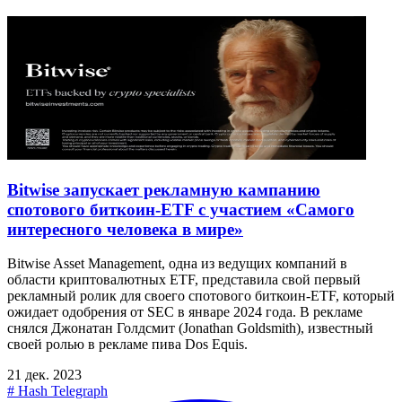
Bitwise запускает рекламную кампанию
спотового биткоин-ETF с участием «Самого
интересного человека в мире»
Bitwise Asset Management, одна из ведущих компаний в
области криптовалютных ETF, представила свой первый
рекламный ролик для своего спотового биткоин-ETF, который
ожидает одобрения от SEC в январе 2024 года. В рекламе
снялся Джонатан Голдсмит (Jonathan Goldsmith), известный
своей ролью в рекламе пива Dos Equis.
21 дек. 2023
#
Hash Telegraph