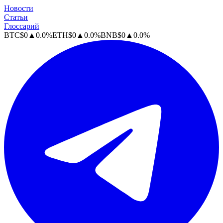
Новости
Статьи
Глоссарий
BTC
$
0
▲
0.0
%
ETH
$
0
▲
0.0
%
BNB
$
0
▲
0.0
%