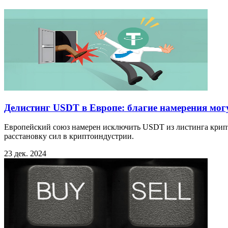
Делистинг USDT в Европе: благие намерения могу
Европейский союз намерен исключить USDT из листинга крипто
расстановку сил в криптоиндустрии.
23 дек. 2024