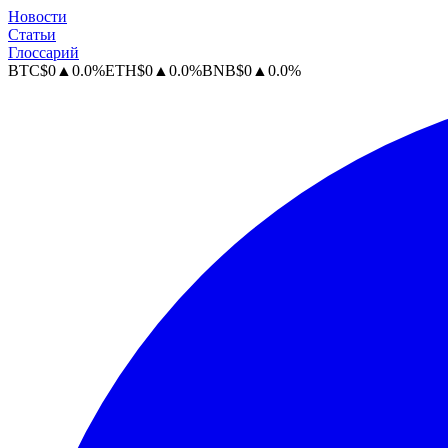
Новости
Статьи
Глоссарий
BTC
$
0
▲
0.0
%
ETH
$
0
▲
0.0
%
BNB
$
0
▲
0.0
%