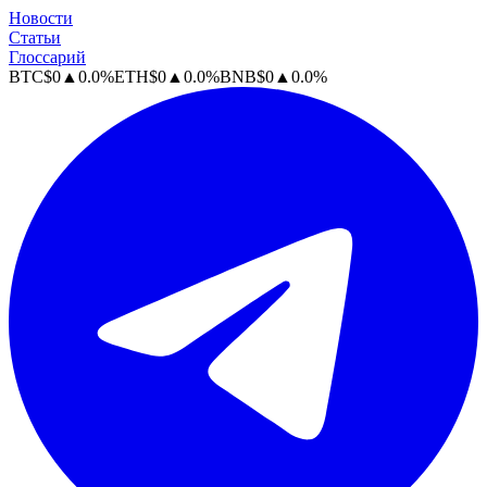
Новости
Статьи
Глоссарий
BTC
$
0
▲
0.0
%
ETH
$
0
▲
0.0
%
BNB
$
0
▲
0.0
%