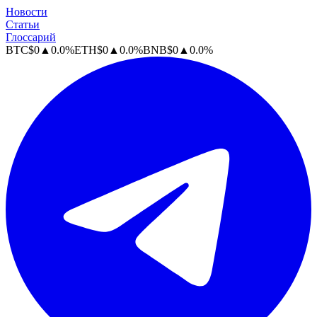
Новости
Статьи
Глоссарий
BTC
$
0
▲
0.0
%
ETH
$
0
▲
0.0
%
BNB
$
0
▲
0.0
%