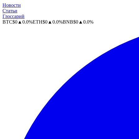
Новости
Статьи
Глоссарий
BTC
$
0
▲
0.0
%
ETH
$
0
▲
0.0
%
BNB
$
0
▲
0.0
%