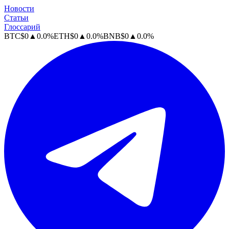
Новости
Статьи
Глоссарий
BTC
$
0
▲
0.0
%
ETH
$
0
▲
0.0
%
BNB
$
0
▲
0.0
%