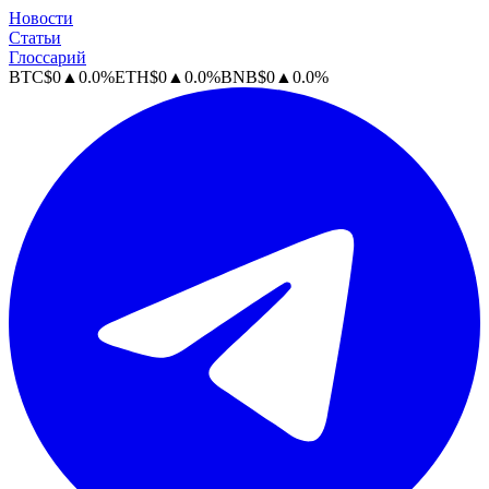
Новости
Статьи
Глоссарий
BTC
$
0
▲
0.0
%
ETH
$
0
▲
0.0
%
BNB
$
0
▲
0.0
%