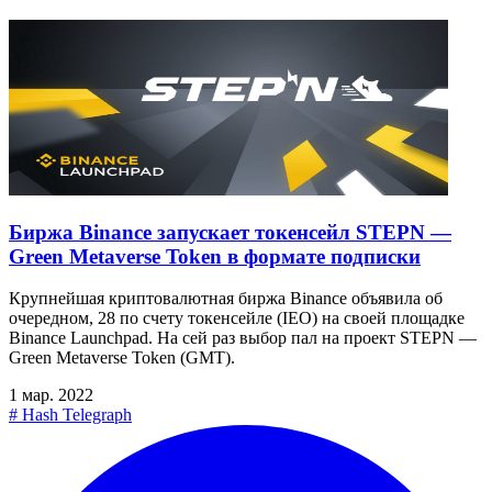
Биржа Binance запускает токенсейл STEPN —
Green Metaverse Token в формате подписки
Крупнейшая криптовалютная биржа Binance объявила об
очередном, 28 по счету токенсейле (IEO) на своей площадке
Binance Launchpad. На сей раз выбор пал на проект STEPN —
Green Metaverse Token (GMT).
1 мар. 2022
#
Hash Telegraph