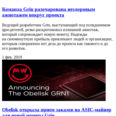
Команда Grin разочарована нездоровым
ажиотажем вокруг проекта
Ведущий разработчик Grin, выступающий под псевдонимом
igno.peverell, резко раскритиковал излишний ажиотаж,
который сопровождает новую монету. Надежды
на сиюминутную прибыль привлекают людей и организации,
которым совершенно нет дела до проекта как такового и до
его развития.
1 фев. 2019
Obelisk открыла прием заказов на ASIC-майнер
для новой монеты Grin