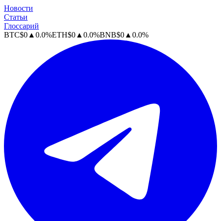
Новости
Статьи
Глоссарий
BTC
$
0
▲
0.0
%
ETH
$
0
▲
0.0
%
BNB
$
0
▲
0.0
%