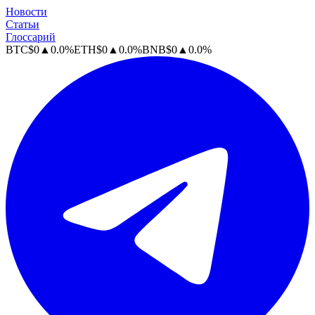
Новости
Статьи
Глоссарий
BTC
$
0
▲
0.0
%
ETH
$
0
▲
0.0
%
BNB
$
0
▲
0.0
%