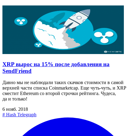
XRP вырос на 15% после добавления на
SendFriend
Давно мы не наблюдали таких скачков стоимости в самой
верхней части списка Сoinmarketcap. Еще чуть-чуть, и XRP
сместит Ethereum со второй строчки рейтинга. Чудеса,
да и только!
6 нояб. 2018
#
Hash Telegraph