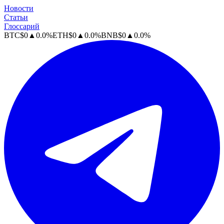
Новости
Статьи
Глоссарий
BTC
$
0
▲
0.0
%
ETH
$
0
▲
0.0
%
BNB
$
0
▲
0.0
%