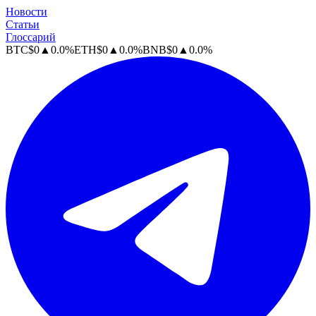
Новости
Статьи
Глоссарий
BTC
$
0
▲
0.0
%
ETH
$
0
▲
0.0
%
BNB
$
0
▲
0.0
%