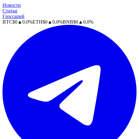
Новости
Статьи
Глоссарий
BTC
$
0
▲
0.0
%
ETH
$
0
▲
0.0
%
BNB
$
0
▲
0.0
%