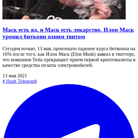
Маск есть яд, и Маск есть лекарство. Илон Маск
уронил биткоин одним твитом
Сегодня ночью, 13 мая, произошло падение курса биткоина на
16% после того, как Илон Маск (Elon Musk) заявил в твиттере,
что компания Tesla прекращает прием первой криптовалюты в
качестве средства оплаты электромобилей.
13 мая 2021
#
Hash Telegraph