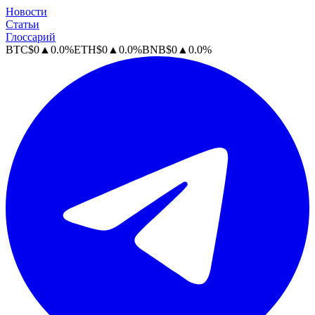
Новости
Статьи
Глоссарий
BTC
$
0
▲
0.0
%
ETH
$
0
▲
0.0
%
BNB
$
0
▲
0.0
%