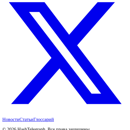
Новости
Статьи
Глоссарий
©
2026
HashTelegraph. Все права защищены.