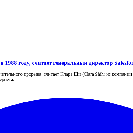
 1988 году, считает генеральный директор Salesfor
ительного прорыва, считает Клара Ши (Clara Shih) из компании S
ернета.