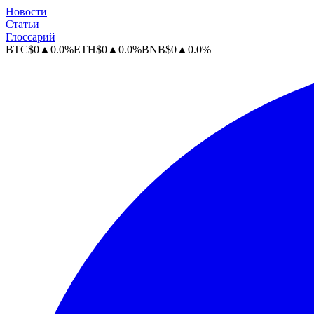
Новости
Статьи
Глоссарий
BTC
$
0
▲
0.0
%
ETH
$
0
▲
0.0
%
BNB
$
0
▲
0.0
%