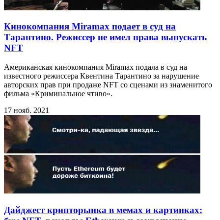
Кинокомпания Miramax подает в суд на
Тарантино. Режиссер не имел права выпускать
NFT
Американская кинокомпания Miramax подала в суд на
известного режиссера Квентина Тарантино за нарушение
авторских прав при продаже NFT со сценами из знаменитого
фильма «Криминальное чтиво».
17 нояб. 2021
Дайджест крипторынка в мемах и картинках: