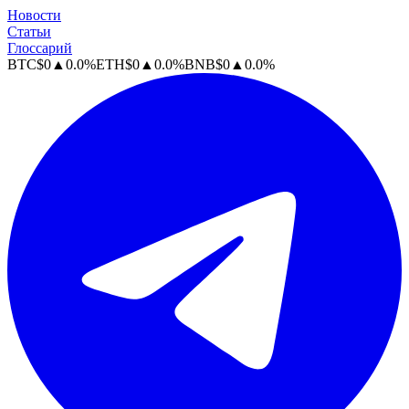
Новости
Статьи
Глоссарий
BTC
$
0
▲
0.0
%
ETH
$
0
▲
0.0
%
BNB
$
0
▲
0.0
%