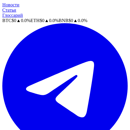
Новости
Статьи
Глоссарий
BTC
$
0
▲
0.0
%
ETH
$
0
▲
0.0
%
BNB
$
0
▲
0.0
%