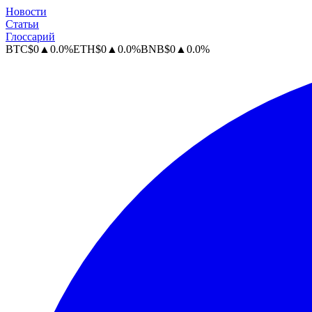
Новости
Статьи
Глоссарий
BTC
$
0
▲
0.0
%
ETH
$
0
▲
0.0
%
BNB
$
0
▲
0.0
%