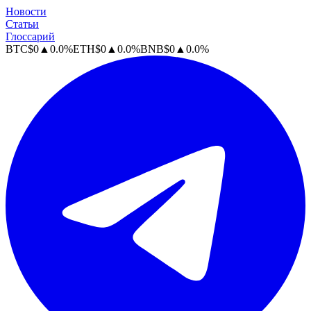
Новости
Статьи
Глоссарий
BTC
$
0
▲
0.0
%
ETH
$
0
▲
0.0
%
BNB
$
0
▲
0.0
%