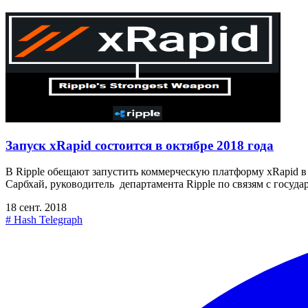
Запуск xRapid состоится в октябре 2018 года
В Ripple обещают запустить коммерческую платформу xRapid в 
Сарбхай, руководитель департамента Ripple по связям с госуд
18 сент. 2018
#
Hash Telegraph