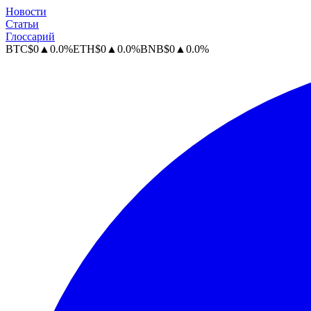
Новости
Статьи
Глоссарий
BTC
$
0
▲
0.0
%
ETH
$
0
▲
0.0
%
BNB
$
0
▲
0.0
%