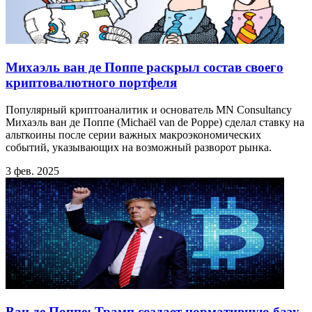
Михаэль ван де Поппе раскрыл состав своего
криптовалютного портфеля
Популярный криптоаналитик и основатель MN Consultancy
Михаэль ван де Поппе (Michaël van de Poppe) сделал ставку на
альткоины после серии важных макроэкономических
событий, указывающих на возможный разворот рынка.
3 фев. 2025
Ван де Поппе: Трамп создает нормативную базу