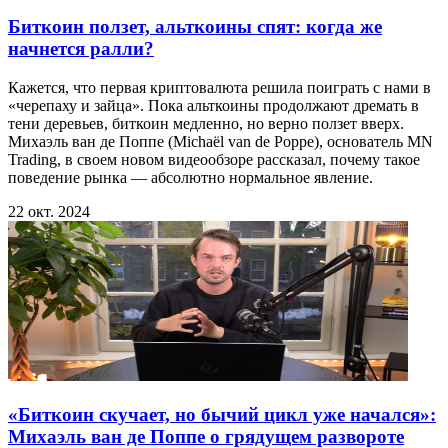
Биткоин ползет, альткоины спят: когда же
начнется ралли?
Кажется, что первая криптовалюта решила поиграть с нами в
«черепаху и зайца». Пока альткоины продолжают дремать в
тени деревьев, биткоин медленно, но верно ползет вверх.
Михаэль ван де Поппе (Michaël van de Poppe), основатель MN
Trading, в своем новом видеообзоре рассказал, почему такое
поведение рынка — абсолютно нормальное явление.
22 окт. 2024
«Биткоин скучает, но бычий цикл уже начался»:
Михаэль ван де Поппе о грядущем развороте