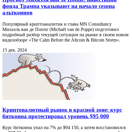
фонда Трампа указывают на начало сезона
альткоинов
Популярный криптоаналитик и глава MN Consultancy
Михаэль ван де Поппе (Michaël van de Poppe) подготовил
подробный разбор текущей ситуации на рынке в своем новом
видеообзоре «The Calm Before the Altcoin & Bitcoin Storm».
15 дек. 2024
Криптовалютный рынок в красной зоне: курс
биткоина протестировал уровень $95 000
Курс биткоина упал на 7% до $94 150, а затем восстановился