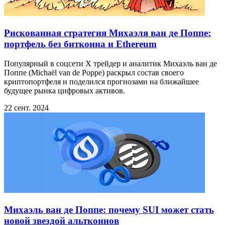
Рискованная стратегия Михаэля ван де Поппе:
портфель без биткоина и Ethereum
Популярный в соцсети X трейдер и аналитик Михаэль ван де
Поппе (Michaël van de Poppe) раскрыл состав своего
криптопортфеля и поделился прогнозами на ближайшее
будущее рынка цифровых активов.
22 сент. 2024
Михаэль ван де Поппе: почему SUI может стать
новой звездой альткоинов