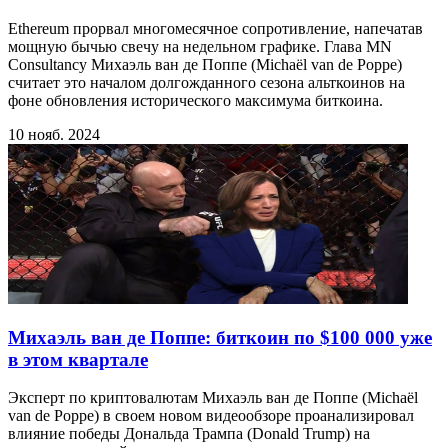
Ethereum прорвал многомесячное сопротивление, напечатав
мощную бычью свечу на недельном графике. Глава MN
Consultancy Михаэль ван де Поппе (Michaël van de Poppe)
считает это началом долгожданного сезона альткоинов на
фоне обновления исторического максимума биткоина.
10 нояб. 2024
Михаэль ван де Поппе: биткоин по $100 000 уже
в этом квартале
Эксперт по криптовалютам Михаэль ван де Поппе (Michaël
van de Poppe) в своем новом видеообзоре проанализировал
влияние победы Дональда Трампа (Donald Trump) на