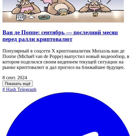
Ван де Поппе: сентябрь — последний месяц
перед ралли криптовалют
Популярный в соцсети X криптоаналитик Михаэль ван де
Поппе (Michaël van de Poppe) выпустил новый видеообзор, в
котором поделился своим видением текущей ситуации на
рынке криптовалют и дал прогноз на ближайшее будущее.
8 сент. 2024
Показать ещё
#
Hash Telegraph