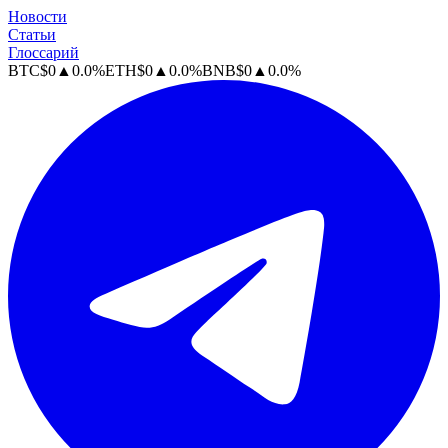
Новости
Статьи
Глоссарий
BTC
$
0
▲
0.0
%
ETH
$
0
▲
0.0
%
BNB
$
0
▲
0.0
%