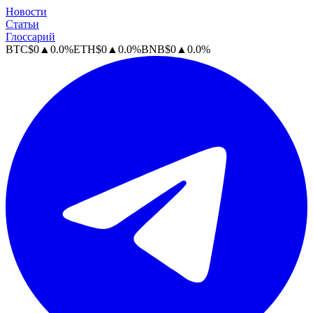
Новости
Статьи
Глоссарий
BTC
$
0
▲
0.0
%
ETH
$
0
▲
0.0
%
BNB
$
0
▲
0.0
%