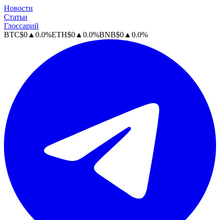
Новости
Статьи
Глоссарий
BTC
$
0
▲
0.0
%
ETH
$
0
▲
0.0
%
BNB
$
0
▲
0.0
%