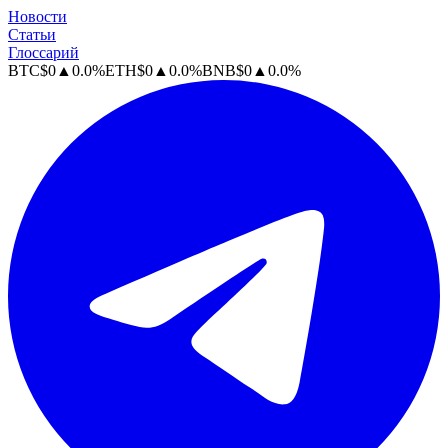
Новости
Статьи
Глоссарий
BTC
$
0
▲
0.0
%
ETH
$
0
▲
0.0
%
BNB
$
0
▲
0.0
%