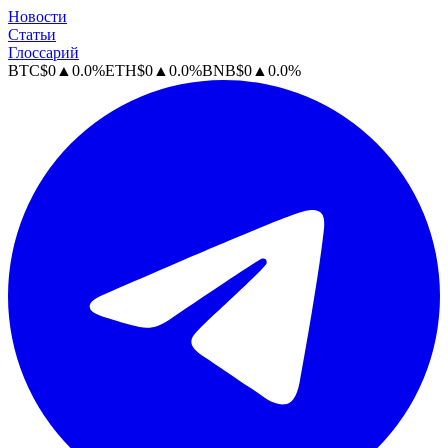
Новости
Статьи
Глоссарий
BTC
$
0
▲
0.0
%
ETH
$
0
▲
0.0
%
BNB
$
0
▲
0.0
%