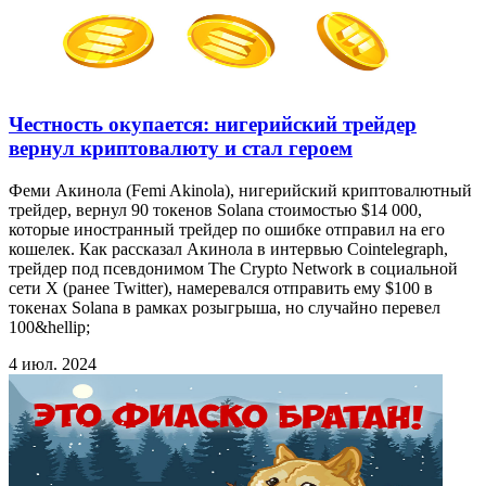
Честность окупается: нигерийский трейдер
вернул криптовалюту и стал героем
Феми Акинола (Femi Akinola), нигерийский криптовалютный
трейдер, вернул 90 токенов Solana стоимостью $14 000,
которые иностранный трейдер по ошибке отправил на его
кошелек. Как рассказал Акинола в интервью Cointelegraph,
трейдер под псевдонимом The Crypto Network в социальной
сети X (ранее Twitter), намеревался отправить ему $100 в
токенах Solana в рамках розыгрыша, но случайно перевел
100&hellip;
4 июл. 2024