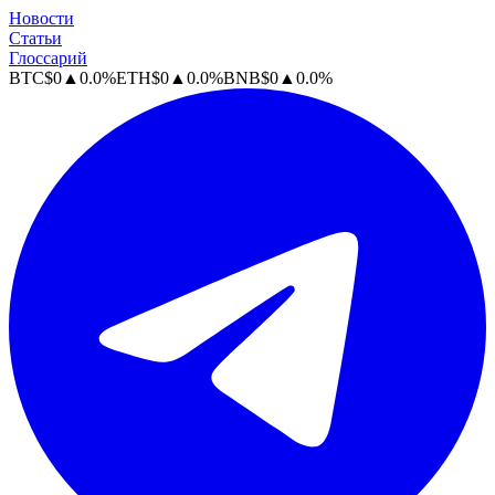
Новости
Статьи
Глоссарий
BTC
$
0
▲
0.0
%
ETH
$
0
▲
0.0
%
BNB
$
0
▲
0.0
%