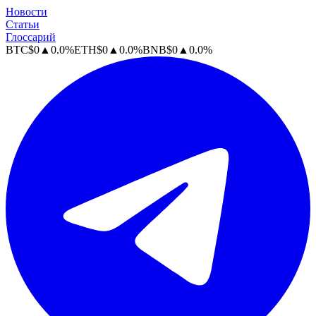
Новости
Статьи
Глоссарий
BTC
$
0
▲
0.0
%
ETH
$
0
▲
0.0
%
BNB
$
0
▲
0.0
%