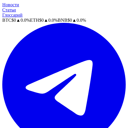
Новости
Статьи
Глоссарий
BTC
$
0
▲
0.0
%
ETH
$
0
▲
0.0
%
BNB
$
0
▲
0.0
%