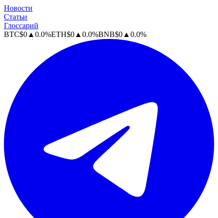
Новости
Статьи
Глоссарий
BTC
$
0
▲
0.0
%
ETH
$
0
▲
0.0
%
BNB
$
0
▲
0.0
%