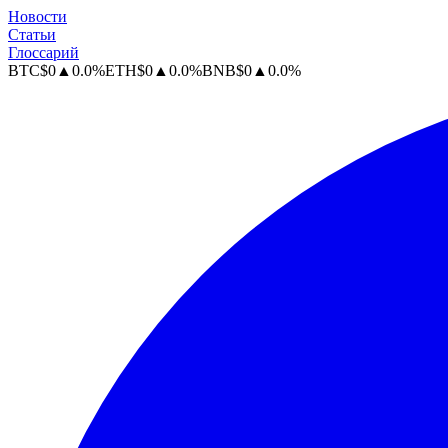
Новости
Статьи
Глоссарий
BTC
$
0
▲
0.0
%
ETH
$
0
▲
0.0
%
BNB
$
0
▲
0.0
%