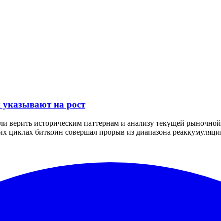
 указывают на рост
сли верить историческим паттернам и анализу текущей рыночной 
х циклах биткоин совершал прорыв из диапазона реаккумуляции 