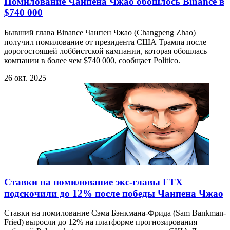
Помилование Чанпена Чжао обошлось Binance в
$740 000
Бывший глава Binance Чанпен Чжао (Changpeng Zhao)
получил помилование от президента США Трампа после
дорогостоящей лоббистской кампании, которая обошлась
компании в более чем $740 000, сообщает Politico.
26 окт. 2025
Ставки на помилование экс-главы FTX
подскочили до 12% после победы Чанпена Чжао
Ставки на помилование Сэма Бэнкмана-Фрида (Sam Bankman-
Fried) выросли до 12% на платформе прогнозирования