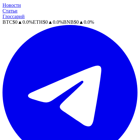
Новости
Статьи
Глоссарий
BTC
$
0
▲
0.0
%
ETH
$
0
▲
0.0
%
BNB
$
0
▲
0.0
%