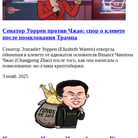
Сенатор Уоррен против Чжао: спор о клевете
после помилования Трампа
Сенатор Элизабет Уоррен (Elizabeth Warren) отвергла
обинения в клевете от адвокатов основателя Binance Чанпена
Чжао (Changpeng Zhao) после того, как она написала о
помиловании экс-главы криптобиржи.
3 нояб. 2025