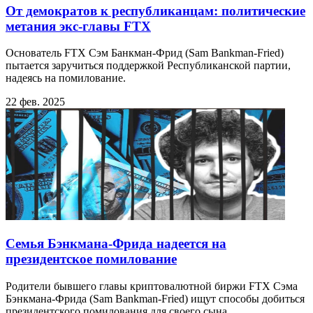
От демократов к республиканцам: политические
метания экс-главы FTX
Основатель FTX Сэм Банкман-Фрид (Sam Bankman-Fried)
пытается заручиться поддержкой Республиканской партии,
надеясь на помилование.
22 фев. 2025
Семья Бэнкмана-Фрида надеется на
президентское помилование
Родители бывшего главы криптовалютной биржи FTX Сэма
Бэнкмана-Фрида (Sam Bankman-Fried) ищут способы добиться
президентского помилования для своего сына,