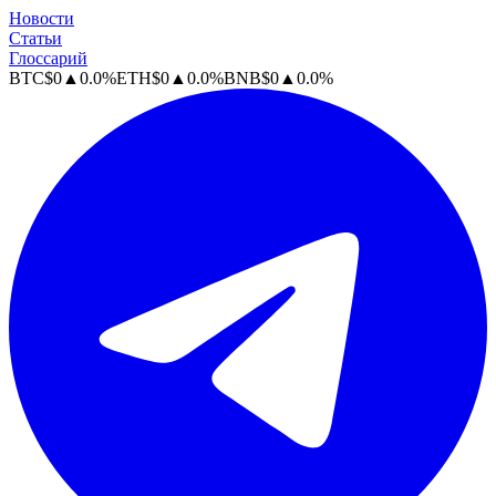
Новости
Статьи
Глоссарий
BTC
$
0
▲
0.0
%
ETH
$
0
▲
0.0
%
BNB
$
0
▲
0.0
%