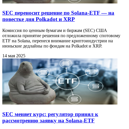
SEC переносит решение по Solana‑ETF — на
повестке дня Polkadot и XRP
Комиссия по ценным бумагам и биржам (SEC) США
отложила принятие решения по предложенному спотовому
ETF на Solana, перенеся внимание криптоиндустрии на
июньские дедлайны по фондам на Polkadot и XRP.
14 мая 2025
SEC меняет курс: регулятор принял к
рассмотрению заявку на Solana-ETF