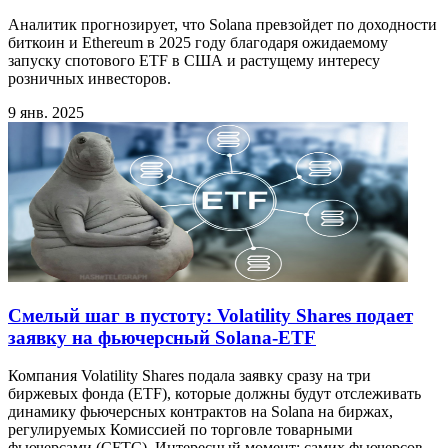
Аналитик прогнозирует, что Solana превзойдет по доходности
биткоин и Ethereum в 2025 году благодаря ожидаемому
запуску спотового ETF в США и растущему интересу
розничных инвесторов.
9 янв. 2025
Смелый шаг в пустоту: Volatility Shares подает
заявку на фьючерсный Solana-ETF
Компания Volatility Shares подала заявку сразу на три
биржевых фонда (ETF), которые должны будут отслеживать
динамику фьючерсных контрактов на Solana на биржах,
регулируемых Комиссией по торговле товарными
фьючерсами (CFTC). Интересный момент: самих фьючерсов