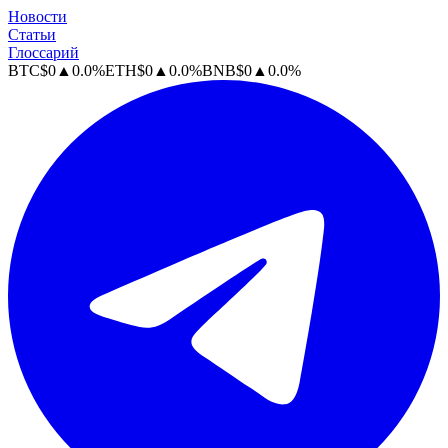
Новости
Статьи
Глоссарий
BTC
$
0
▲
0.0
%
ETH
$
0
▲
0.0
%
BNB
$
0
▲
0.0
%