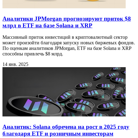
Аналитики JPMorgan прогнозируют приток $8
млрд в ETF на базе Solana и XRP
Массивный приток инвестиций в криптовалютный сектор
может произойти благодаря запуску новых биржевых фондов.
По оценкам аналитиков JPMorgan, ETF на базе Solana и XRP
способны привлечь $8 млрд.
14 янв. 2025
Аналитик: Solana обречена на рост в 2025 году
благодаря ETF и розничным инвесторам