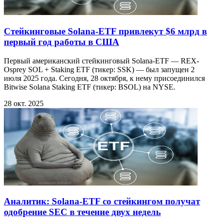
Стейкинговые Solana-ETF привлекут $6 млрд в
первый год работы в США
Первый американский стейкинговый Solana-ETF — REX-
Osprey SOL + Staking ETF (тикер: SSK) — был запущен 2
июля 2025 года. Сегодня, 28 октября, к нему присоединился
Bitwise Solana Staking ETF (тикер: BSOL) на NYSE.
28 окт. 2025
Аналитик: Solana-ETF со стейкингом получат
одобрение SEC в течение двух недель