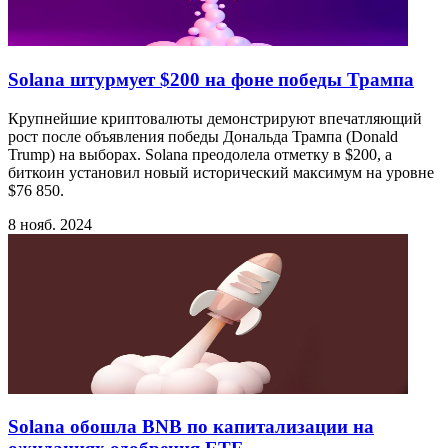
Solana штурмует $200 на фоне победы Трампа
Крупнейшие криптовалюты демонстрируют впечатляющий
рост после объявления победы Дональда Трампа (Donald
Trump) на выборах. Solana преодолела отметку в $200, а
биткоин установил новый исторический максимум на уровне
$76 850.
8 нояб. 2024
Solana обошла BNB по капитализации на