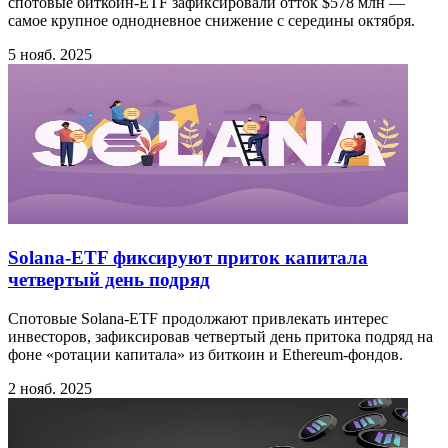
спотовые биткоин-ETF зафиксировали отток $578 млн —
самое крупное однодневное снижение с середины октября.
5 нояб. 2025
Solana-ETF фиксируют приток капитала
четвертый день подряд
Спотовые Solana-ETF продолжают привлекать интерес
инвесторов, зафиксировав четвертый день притока подряд на
фоне «ротации капитала» из биткоин и Ethereum-фондов.
2 нояб. 2025