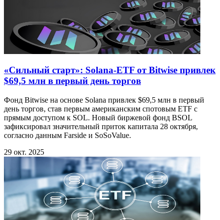
«Сильный старт»: Solana-ETF от Bitwise привлек
$69,5 млн в первый день торгов
Фонд Bitwise на основе Solana привлек $69,5 млн в первый
день торгов, став первым американским спотовым ETF с
прямым доступом к SOL. Новый биржевой фонд BSOL
зафиксировал значительный приток капитала 28 октября,
согласно данным Farside и SoSoValue.
29 окт. 2025