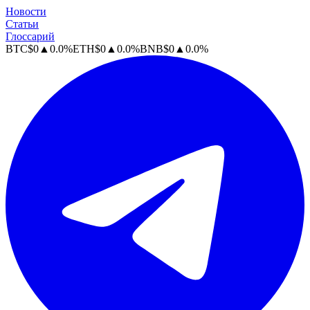
Новости
Статьи
Глоссарий
BTC
$
0
▲
0.0
%
ETH
$
0
▲
0.0
%
BNB
$
0
▲
0.0
%