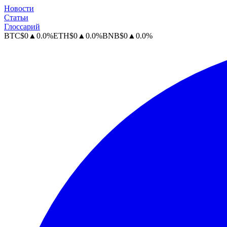
Новости
Статьи
Глоссарий
BTC
$
0
▲
0.0
%
ETH
$
0
▲
0.0
%
BNB
$
0
▲
0.0
%