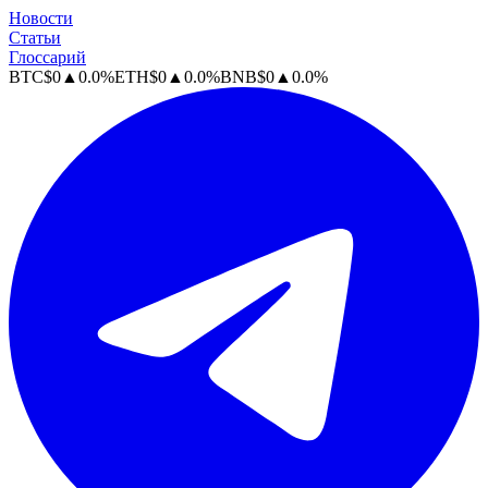
Новости
Статьи
Глоссарий
BTC
$
0
▲
0.0
%
ETH
$
0
▲
0.0
%
BNB
$
0
▲
0.0
%