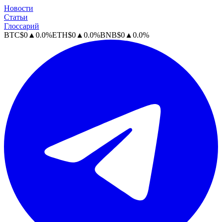
Новости
Статьи
Глоссарий
BTC
$
0
▲
0.0
%
ETH
$
0
▲
0.0
%
BNB
$
0
▲
0.0
%