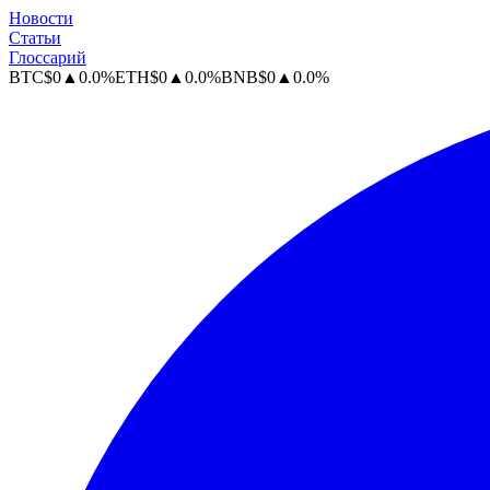
Новости
Статьи
Глоссарий
BTC
$
0
▲
0.0
%
ETH
$
0
▲
0.0
%
BNB
$
0
▲
0.0
%