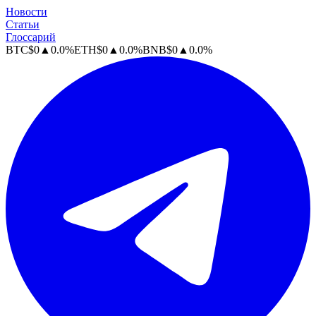
Новости
Статьи
Глоссарий
BTC
$
0
▲
0.0
%
ETH
$
0
▲
0.0
%
BNB
$
0
▲
0.0
%