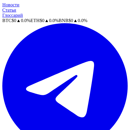
Новости
Статьи
Глоссарий
BTC
$
0
▲
0.0
%
ETH
$
0
▲
0.0
%
BNB
$
0
▲
0.0
%