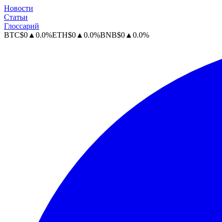
Новости
Статьи
Глоссарий
BTC
$
0
▲
0.0
%
ETH
$
0
▲
0.0
%
BNB
$
0
▲
0.0
%