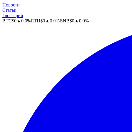
Новости
Статьи
Глоссарий
BTC
$
0
▲
0.0
%
ETH
$
0
▲
0.0
%
BNB
$
0
▲
0.0
%