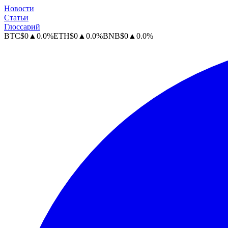
Новости
Статьи
Глоссарий
BTC
$
0
▲
0.0
%
ETH
$
0
▲
0.0
%
BNB
$
0
▲
0.0
%