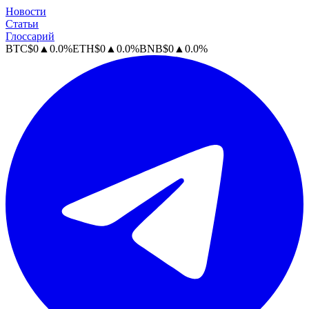
Новости
Статьи
Глоссарий
BTC
$
0
▲
0.0
%
ETH
$
0
▲
0.0
%
BNB
$
0
▲
0.0
%