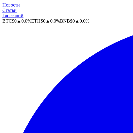
Новости
Статьи
Глоссарий
BTC
$
0
▲
0.0
%
ETH
$
0
▲
0.0
%
BNB
$
0
▲
0.0
%