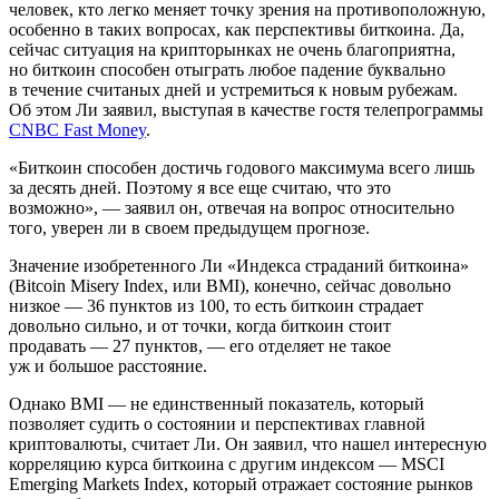
человек, кто легко меняет точку зрения на противоположную,
особенно в таких вопросах, как перспективы биткоина. Да,
сейчас ситуация на крипторынках не очень благоприятна,
но биткоин способен отыграть любое падение буквально
в течение считаных дней и устремиться к новым рубежам.
Об этом Ли заявил, выступая в качестве гостя телепрограммы
CNBC Fast Money
.
«Биткоин способен достичь годового максимума всего лишь
за десять дней. Поэтому я все еще считаю, что это
возможно», — заявил он, отвечая на вопрос относительно
того, уверен ли в своем предыдущем прогнозе.
Значение изобретенного Ли «Индекса страданий биткоина»
(Bitcoin Misery Index, или BMI), конечно, сейчас довольно
низкое — 36 пунктов из 100, то есть биткоин страдает
довольно сильно, и от точки, когда биткоин стоит
продавать — 27 пунктов, — его отделяет не такое
уж и большое расстояние.
Однако BMI — не единственный показатель, который
позволяет судить о состоянии и перспективах главной
криптовалюты, считает Ли. Он заявил, что нашел интересную
корреляцию курса биткоина с другим индексом — MSCI
Emerging Markets Index, который отражает состояние рынков