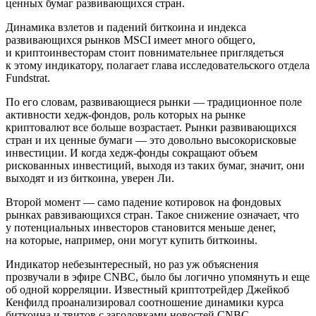
ценных бумаг развивающихся стран.
Динамика взлетов и падений биткоина и индекса
развивающихся рынков MSCI имеет много общего,
и криптоинвесторам стоит повнимательнее приглядеться
к этому индикатору, полагает глава исследовательского отдела
Fundstrat.
По его словам, развивающиеся рынки — традиционное поле
активности хедж-фондов, роль которых на рынке
криптовалют все больше возрастает. Рынки развивающихся
стран и их ценные бумаги — это довольно высокорисковые
инвестиции. И когда хедж-фонды сокращают объем
рискованных инвестиций, выходя из таких бумаг, значит, они
выходят и из биткоина, уверен Ли.
Второй момент — само падение котировок на фондовых
рынках равзивающихся стран. Такое снижение означает, что
у потенциальных инвесторов становится меньше денег,
на которые, например, они могут купить биткоины.
Индикатор небезынтересный, но раз уж объяснения
прозвучали в эфире CNBC, было бы логично упомянуть и еще
об одной корреляции. Известный криптотрейдер Джейкоб
Кенфилд проанализировал соотношение динамики курса
биткоина и твитов с заголовками новостей CNBC,