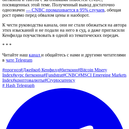
посвященных этой теме. Полученный вывод достаточно
однозначен
— CNBC промахивается в 95% случаев
, обещая
рост прямо перед обвалом цены и наоборот.
К чести руководства канала, они не стали обижаться на автора
этих изысканий и не подали на него в суд, а даже пригласили
Кенфилда поучаствовать в одной из тематических передач.
* * *
Читайте наш
канал
и общайтесь с нами и другими читателями
в
чате Telegram
#
прогноз
#
Джейкоб Кенфилд
#
биткоин
#
Bitcoin Misery
Index
#
курс биткоина
#
Fundstrat
#
CNBC
#
MSCI Emerging Markets
Indeх
#
криптовалюты
#
Cryptocurrency
#
Hash Telegraph