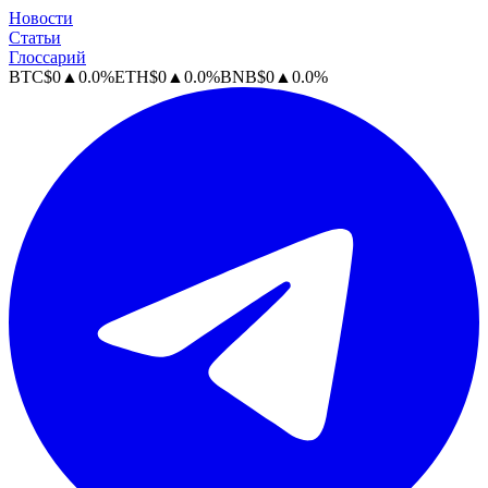
Новости
Статьи
Глоссарий
BTC
$
0
▲
0.0
%
ETH
$
0
▲
0.0
%
BNB
$
0
▲
0.0
%