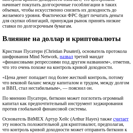
начинает покупать долгосрочные гособлигации в таких
объемах, чтобы искусственно снизить их доходность до
желаемого уровня. Фактически ФРС будет печатать деньги
для скупки облигаций, принуждая рынок принять низкие
ставки по долгосрочным бумагам.
Влияние на доллар и криптовалюты
Кристиан Пусатери (Christian Pusateri), основатель протокола
шифрования Mind Network,
назвал
третий мандат
«финансовыми репрессиями под другим названием», отметив,
что это очень похоже на контроль кривой доходности.
«Цена денег попадает под более жесткий контроль, потому
что вековой баланс между капиталом и трудом, между долгом
и ВВП, стал нестабильным», — пояснил он.
По мнению Пусатери, биткоин может поглотить огромный
капитал как предпочтительный инструмент хеджирования
против глобальной финансовой системы.
Основатель BitMEX Артур Хейс (Arthur Hayes) также
считает
эту новость положительной для криптовалют, предполагая,
что контроль кривой доходности может отправить биткоин к