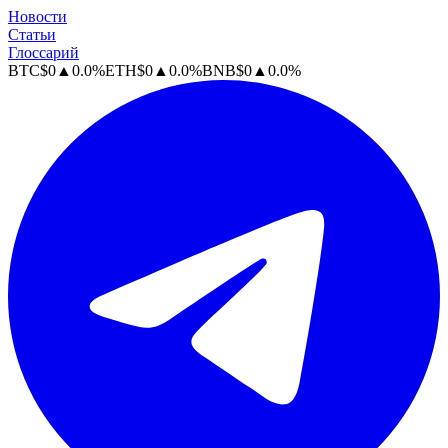
Новости
Статьи
Глоссарий
BTC
$
0
▲
0.0
%
ETH
$
0
▲
0.0
%
BNB
$
0
▲
0.0
%