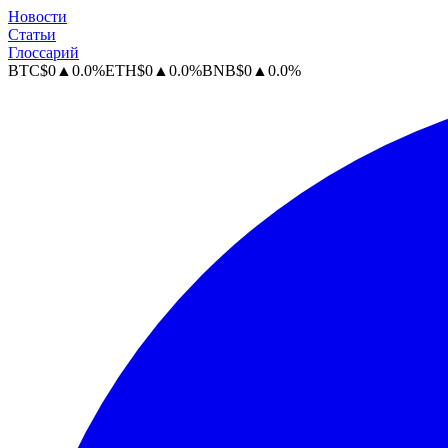
Новости
Статьи
Глоссарий
BTC
$
0
▲
0.0
%
ETH
$
0
▲
0.0
%
BNB
$
0
▲
0.0
%