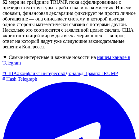
$2 млрд на трейдинге TRUMP, пока аффилированные с
президентом структуры зарабатывали на комиссиях. Иными
словами, финансовая декларация фиксирует не просто личное
обогащение — она описывает систему, в которой выгода
одной стороны математически связана с потерями другой.
Насколько это соотносится с заявленной целью сделать США
«криптостолицей мира» для всех американцев — вопрос,
ответ на который дадут уже следующие законодательные
решения Конгресса.
▼ Самые интересные и важные новости на
нашем канале в
Telegram
#
США
#
конфликт интересов
#
Дональд Трамп
#
TRUMP
#
Hash Telegraph