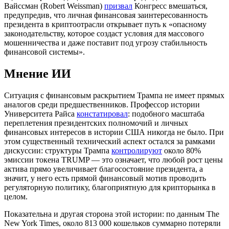
Вайссман (Robert Weissman)
призвал
Конгресс вмешаться,
предупредив, что личная финансовая заинтересованность
президента в криптоотрасли открывает путь к «опасному
законодательству, которое создаст условия для массового
мошенничества и даже поставит под угрозу стабильность
финансовой системы».
Мнение ИИ
Ситуация с финансовым раскрытием Трампа не имеет прямых
аналогов среди предшественников. Профессор истории
Университета Райса
констатировал
: подобного масштаба
переплетения президентских полномочий и личных
финансовых интересов в истории США никогда не было. При
этом существенный технический аспект остался за рамками
дискуссии: структуры Трампа
контролируют
около 80%
эмиссии токена TRUMP — это означает, что любой рост цены
актива прямо увеличивает благосостояние президента, а
значит, у него есть прямой финансовый мотив проводить
регуляторную политику, благоприятную для крипторынка в
целом.
Показательна и другая сторона этой истории: по данным The
New York Times, около 813 000 кошельков суммарно потеряли