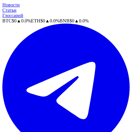
Новости
Статьи
Глоссарий
BTC
$
0
▲
0.0
%
ETH
$
0
▲
0.0
%
BNB
$
0
▲
0.0
%