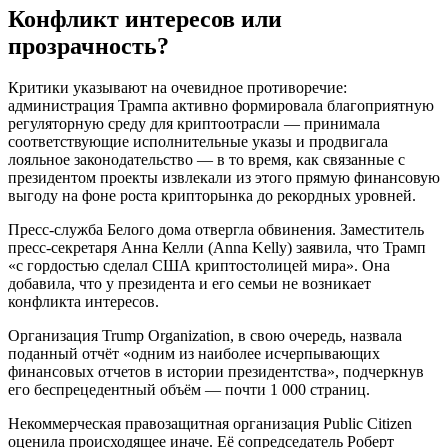
Конфликт интересов или
прозрачность?
Критики указывают на очевидное противоречие:
администрация Трампа активно формировала благоприятную
регуляторную среду для криптоотрасли — принимала
соответствующие исполнительные указы и продвигала
лояльное законодательство — в то время, как связанные с
президентом проекты извлекали из этого прямую финансовую
выгоду на фоне роста крипторынка до рекордных уровней.
Пресс-служба Белого дома отвергла обвинения. Заместитель
пресс-секретаря Анна Келли (Anna Kelly) заявила, что Трамп
«с гордостью сделал США криптостолицей мира». Она
добавила, что у президента и его семьи не возникает
конфликта интересов.
Организация Trump Organization, в свою очередь, назвала
поданный отчёт «одним из наиболее исчерпывающих
финансовых отчетов в истории президентства», подчеркнув
его беспрецедентный объём — почти 1 000 страниц.
Некоммерческая правозащитная организация Public Citizen
оценила происходящее иначе. Её сопредседатель Роберт