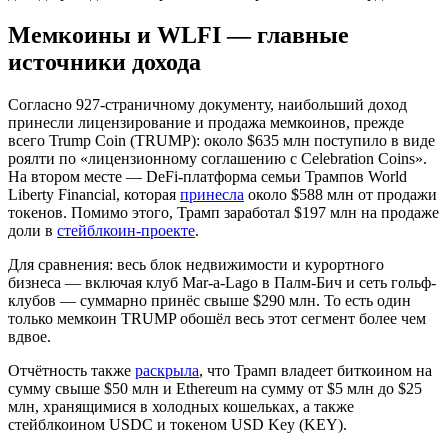
Мемкоины и WLFI — главные
источники дохода
Согласно 927-страничному документу, наибольший доход
принесли лицензирование и продажа мемкоинов, прежде
всего Trump Coin (TRUMP): около $635 млн поступило в виде
роялти по «лицензионному соглашению с Celebration Coins».
На втором месте — DeFi-платформа семьи Трампов World
Liberty Financial, которая
принесла
около $588 млн от продажи
токенов. Помимо этого, Трамп заработал $197 млн на продаже
доли в
стейблкоин-проекте
.
Для сравнения: весь блок недвижимости и курортного
бизнеса — включая клуб Mar-a-Lago в Палм-Бич и сеть гольф-
клубов — суммарно принёс свыше $290 млн. То есть один
только мемкоин TRUMP обошёл весь этот сегмент более чем
вдвое.
Отчётность также
раскрыла
, что Трамп владеет биткоином на
сумму свыше $50 млн и Ethereum на сумму от $5 млн до $25
млн, хранящимися в холодных кошельках, а также
стейблкоином USDC и токеном USD Key (KEY).