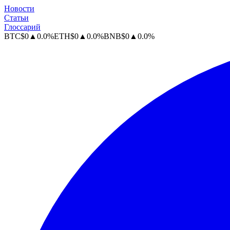
Новости
Статьи
Глоссарий
BTC
$
0
▲
0.0
%
ETH
$
0
▲
0.0
%
BNB
$
0
▲
0.0
%