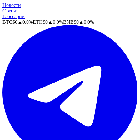
Новости
Статьи
Глоссарий
BTC
$
0
▲
0.0
%
ETH
$
0
▲
0.0
%
BNB
$
0
▲
0.0
%