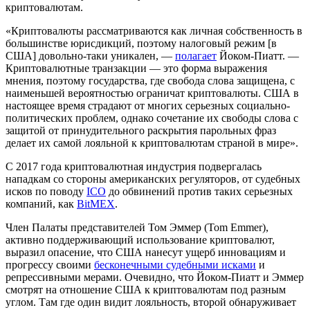
криптовалютам.
«Криптовалюты рассматриваются как личная собственность в
большинстве юрисдикций, поэтому налоговый режим [в
США] довольно-таки уникален, —
полагает
Йоком-Пиатт. —
Криптовалютные транзакции — это форма выражения
мнения, поэтому государства, где свобода слова защищена, с
наименьшей вероятностью ограничат криптовалюты. США в
настоящее время страдают от многих серьезных социально-
политических проблем, однако сочетание их свободы слова с
защитой от принудительного раскрытия парольных фраз
делает их самой лояльной к криптовалютам страной в мире».
С 2017 года криптовалютная индустрия подвергалась
нападкам со стороны американских регуляторов, от судебных
исков по поводу
ICO
до обвинений против таких серьезных
компаний, как
BitMEX
.
Член Палаты представителей Том Эммер (Tom Emmer),
активно поддерживающий использование криптовалют,
выразил опасение, что США нанесут ущерб инновациям и
прогрессу своими
бесконечными судебными исками
и
репрессивными мерами. Очевидно, что Йоком-Пиатт и Эммер
смотрят на отношение США к криптовалютам под разным
углом. Там где один видит лояльность, второй обнаруживает