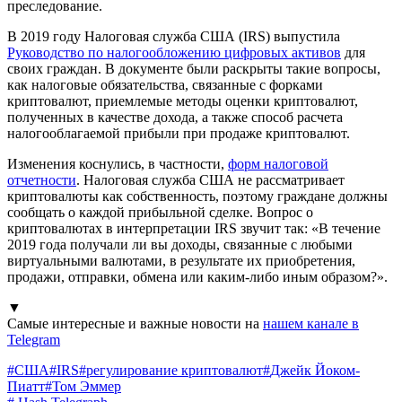
преследование.
В 2019 году Налоговая служба США (IRS) выпустила
Руководство по налогообложению цифровых активов
для
своих граждан. В документе были раскрыты такие вопросы,
как налоговые обязательства, связанные с форками
криптовалют, приемлемые методы оценки криптовалют,
полученных в качестве дохода, а также способ расчета
налогооблагаемой прибыли при продаже криптовалют.
Изменения коснулись, в частности,
форм налоговой
отчетности
. Налоговая служба США не рассматривает
криптовалюты как собственность, поэтому граждане должны
сообщать о каждой прибыльной сделке. Вопрос о
криптовалютах в интерпретации IRS звучит так: «В течение
2019 года получали ли вы доходы, связанные с любыми
виртуальными валютами, в результате их приобретения,
продажи, отправки, обмена или каким-либо иным образом?».
▼
Самые интересные и важные новости на
нашем канале в
Telegram
#
США
#
IRS
#
регулирование криптовалют
#
Джейк Йоком-
Пиатт
#
Том Эммер